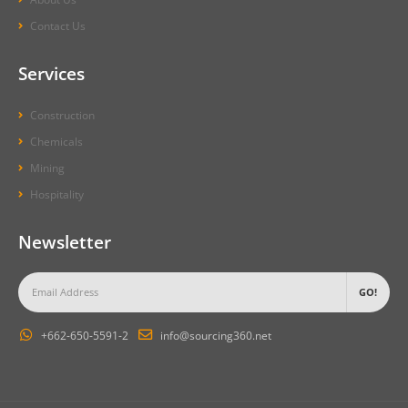
Contact Us
Services
Construction
Chemicals
Mining
Hospitality
Newsletter
+662-650-5591-2
info@sourcing360.net