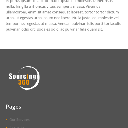
et purus ipsum. In auctor mattis ipsum id molestie. Donec risus
nulla, fringilla a rhoncus vitae, semper a massa. Vivamus
ullamcorper, enim sit amet consequat laoreet, tortor tortor dictum
urna, ut egestas urna ipsum nec libero. Nulla justo leo, molestie vel
tempor nec, egestas at massa. Aenean pulvinar, felis porttitor iaculis
pulvinar, odio orci sodales odio, ac pulvinar felis quam sit.
Pages
Our Services
About Us